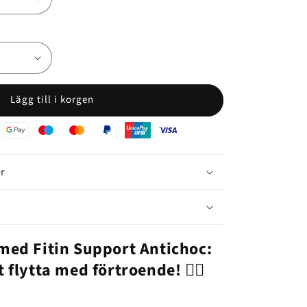
Lägg till i korgen
er
med Fitin Support Antichoc:
 flytta med förtroende! 🏃‍♀️