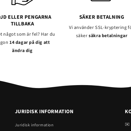
JD ELLER PENGARNA
SÄKER BETALNING
TILLBAKA
Vi använder SSL-kryptering f
et något som är fel? Har du
säker
säkra betalningar
ågon
14 dagar på dig att
ändra dig
JURIDISK INFORMATION
K
✉️
Juridisk information