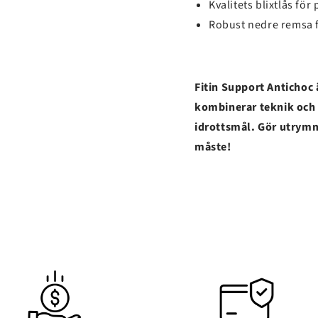
Kvalitets blixtlås för
Robust nedre remsa fö
Fitin Support Antichoc 
kombinerar teknik och s
idrottsmål. Gör utrymm
måste!