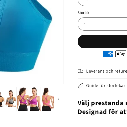
Storlek
Moyens
de
paiement
Leverans och retur
Guide för storlekar
Välj prestanda 
Designad för att