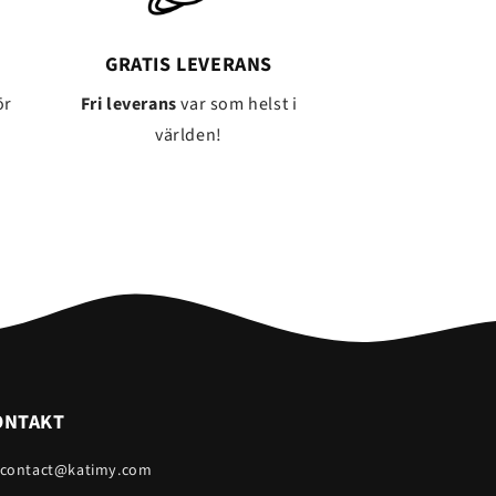
GRATIS LEVERANS
ör
Fri leverans
var som helst i
världen!
ONTAKT
 contact@katimy.com