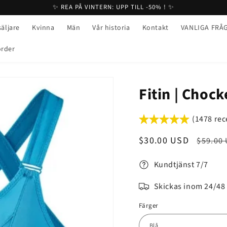
✨ REA PÅ VINTERN: UPP TILL -50% ! ✨
äljare
Kvinna
Män
Vår historia
Kontakt
VANLIGA FRÅ
order
Fitin | Choc
(1478 rec
Försäljningspris
$30.00 USD
Ordina
$59.00
pris
Kundtjänst 7/7
Skickas inom 24/48
Färger