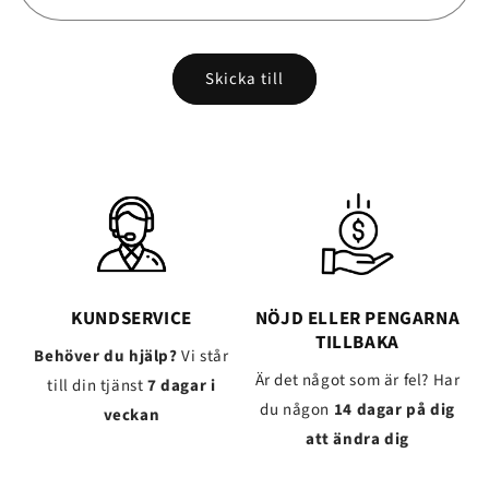
Skicka till
KUNDSERVICE
NÖJD ELLER PENGARNA
TILLBAKA
Behöver du hjälp?
Vi står
Är det något som är fel? Har
till din tjänst
7 dagar i
du någon
14 dagar på dig
veckan
att ändra dig