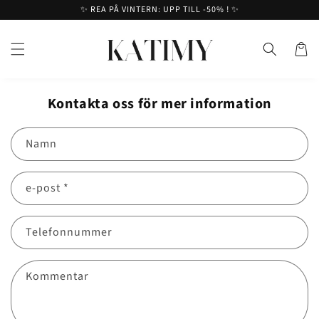
Hoppa
✨ REA PÅ VINTERN: UPP TILL -50% ! ✨
till
innehåll
Korg
Kontakta oss för mer information
Namn
e-post
*
Telefonnummer
Kommentar