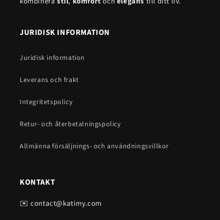
kombinera
stil
,
komfort
och
elegans
till ditt liv.
JURIDISK INFORMATION
Juridisk information
Leverans och frakt
Integritetspolicy
Retur- och återbetalningspolicy
Allmänna försäljnings- och användningsvillkor
KONTAKT
✉️ contact@katimy.com