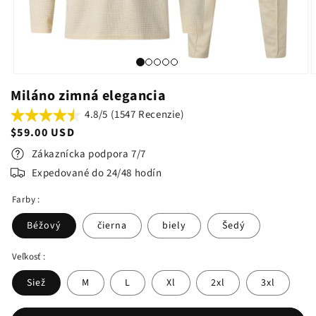
Miláno zimná elegancia
4.8/5 (1547 Recenzie)
Bežná
$59.00 USD
cena
Zákaznícka podpora 7/7
Expedované do 24/48 hodín
Farby :
Béžový
čierna
biely
Šedý
Veľkosť :
Siež
M
L
Xl
2xl
3xl