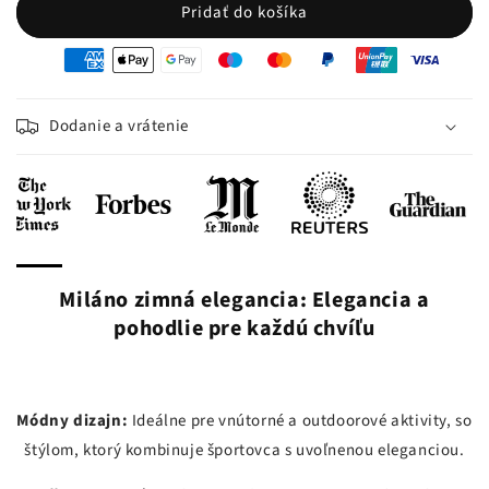
Pridať do košíka
oyens
e
iement
Dodanie a vrátenie
Miláno zimná elegancia: Elegancia a
pohodlie pre každú chvíľu
Módny dizajn:
Ideálne pre vnútorné a outdoorové aktivity, so
štýlom, ktorý kombinuje športovca s uvoľnenou eleganciou.