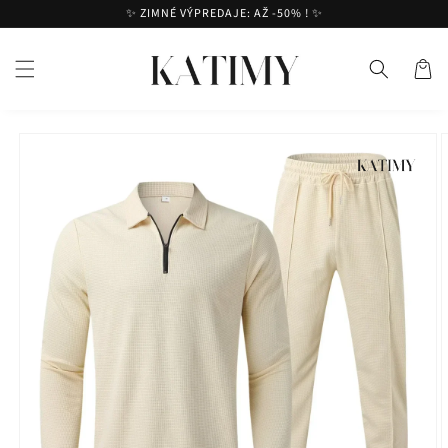
Prejsť
✨ ZIMNÉ VÝPREDAJE: AŽ -50% ! ✨
na
obsah
Košík
Prejsť na
informácie
o produkte