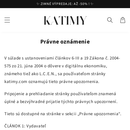
Prejsť
✨ ZIMNÉ VÝPREDAJE: AŽ -50% ! ✨
na
obsah
Košík
Právne oznámenie
V súlade s ustanoveniami článkov 6-III a 19 Zákona č. 2004-
575 zo 21. júna 2004 o dôvere v digitálnu ekonomiku,
známeho tiež ako L.C.E.N., sa používateľom stránky
katimy.com oznamujú tieto právne upozornenia.
Pripojenie a prehliadanie stránky používateľom znamená
úplné a bezvýhradné prijatie týchto právnych upozornení.
Tieto sú dostupné na stránke v sekcii „Právne upozornenia“.
ČLÁNOK 1: Vydavateľ