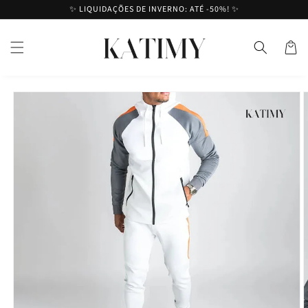
Saltar
✨ LIQUIDAÇÕES DE INVERNO: ATÉ -50%! ✨
para o
conteúdo
Cesto
Saltar para
a
informação
do produto