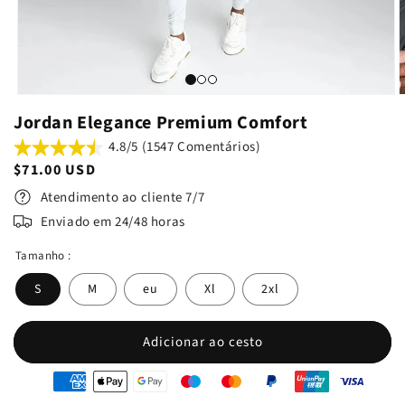
Jordan Elegance Premium Comfort
4.8/5 (1547 Comentários)
Preço
$71.00 USD
normal
Atendimento ao cliente 7/7
Enviado em 24/48 horas
Tamanho :
S
M
eu
Xl
2xl
Adicionar ao cesto
oyens