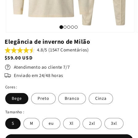
Elegância de inverno de Milão
4.8/5 (1547 Comentários)
Preço
$59.00 USD
normal
Atendimento ao cliente 7/7
Enviado em 24/48 horas
Cores :
Bege
Preto
Branco
Cinza
Tamanho :
S
M
eu
Xl
2xl
3xl