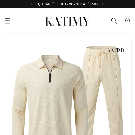
Saltar
✨ LIQUIDAÇÕES DE INVERNO: ATÉ -50%! ✨
para o
conteúdo
Cesto
Saltar para
a
informação
do produto