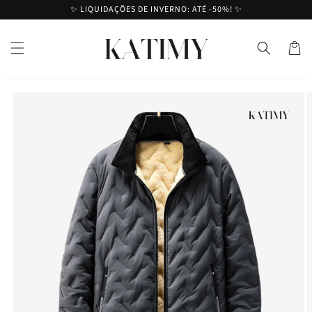
Saltar
✨ LIQUIDAÇÕES DE INVERNO: ATÉ -50%! ✨
para o
conteúdo
Cesto
Saltar para
a
informação
do produto