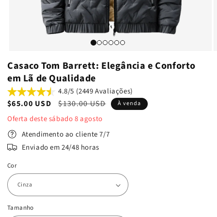
Casaco Tom Barrett: Elegância e Conforto
em Lã de Qualidade
4.8/5 (2449 Avaliações)
Preço
$65.00 USD
Preço
$130.00 USD
À venda
de
normal
Oferta deste
sábado
8
agosto
venda
Atendimento ao cliente 7/7
Enviado em 24/48 horas
Cor
Tamanho