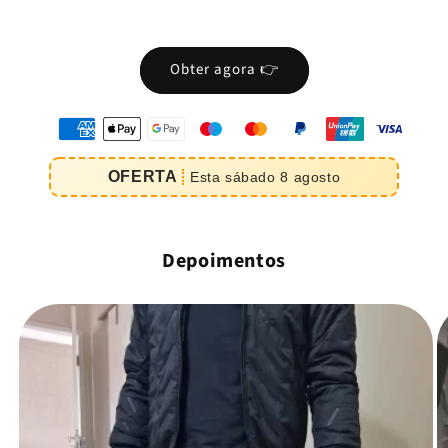
Obter agora 👉
oyens
e
OFERTA
Esta
sábado
8
agosto
iement
Depoimentos