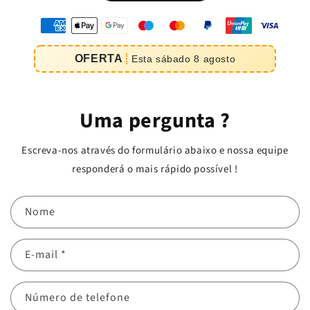
oyens
e
OFERTA
Esta
sábado
8
agosto
iement
Uma pergunta ?
Escreva-nos através do formulário abaixo e nossa equipe
responderá o mais rápido possível !
Nome
E-mail
*
Número de telefone