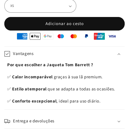
Adicionar ao cesto
oyens
e
iement
Vantagens
Por que escolher a Jaqueta Tom Barrett ?
✅
Calor incomparável
graças à sua lã premium.
✅
Estilo atemporal
que se adapta a todas as ocasiões.
✅
Conforto excepcional
, ideal para uso diário.
Entrega e devoluções