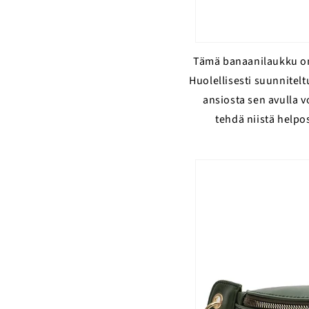
Tämä banaanilaukku on
Huolellisesti suunnitel
ansiosta sen avulla v
tehdä niistä helpos