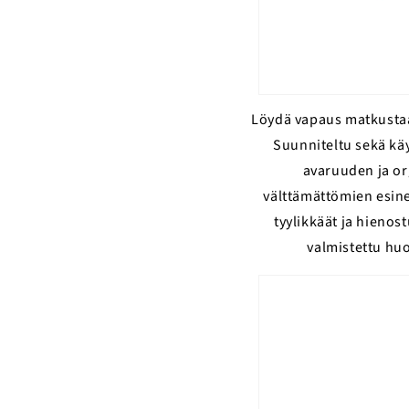
Löydä vapaus matkustaa
Suunniteltu sekä käyt
avaruuden ja or
välttämättömien esine
tyylikkäät ja hieno
valmistettu huo