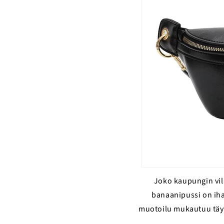
Joko kaupungin vilk
banaanipussi on ih
muotoilu mukautuu täydel