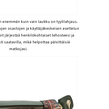
 enemmän kuin vain laukku on tyylilahjaus.
tujen osastojen ja käyttäjäkeskeisen asettelun
oit järjestää henkilökohtaiset tehosteesi ja
ti saatavilla, mikä helpottaa päivittäisiä
matkojasi.