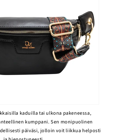
kaisilla kaduilla tai ulkona pakeneessa,
anteellinen kumppani. Sen monipuolinen
lisesti päiväsi, jolloin voit liikkua helposti
ja hienostuneesti.