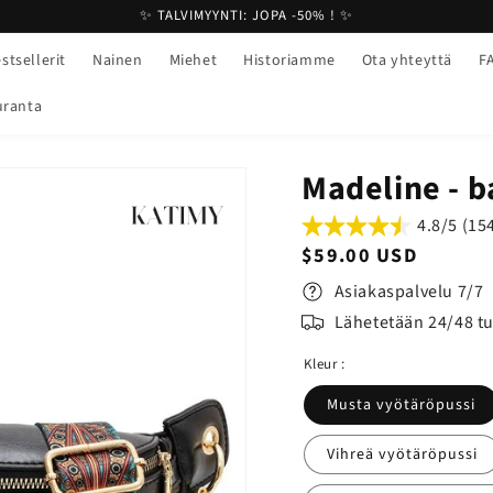
✨ TALVIMYYNTI: JOPA -50% ! ✨
stsellerit
Nainen
Miehet
Historiamme
Ota yhteyttä
F
uranta
Madeline - 
4.8/5 (15
Normaali
$59.00 USD
hinta
Asiakaspalvelu 7/7
Lähetetään 24/48 t
Kleur :
Musta vyötäröpussi
Vihreä vyötäröpussi