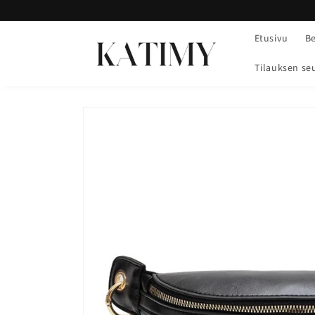
Siirry
sisältöön
Etusivu
Be
Tilauksen se
Siirry
tuotetietoihin