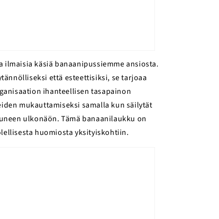
 ilmaisia ​​käsiä banaanipussiemme ansiosta.
ännölliseksi että esteettisiksi, se tarjoaa
ganisaation ihanteellisen tasapainon
iden mukauttamiseksi samalla kun säilytät
stuneen ulkonäön. Tämä banaanilaukku on
lellisesta huomiosta yksityiskohtiin.