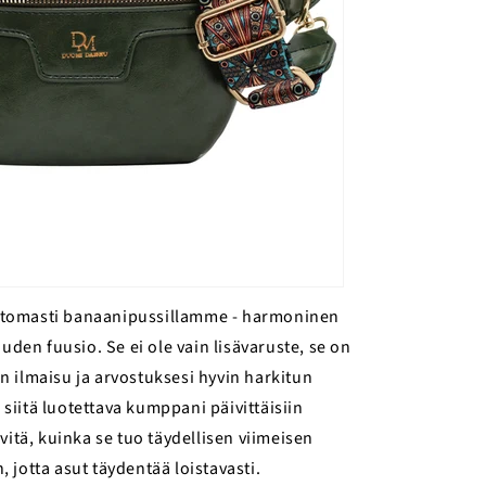
attomasti banaanipussillamme - harmoninen
uden fuusio. Se ei ole vain lisävaruste, se on
 ilmaisu ja arvostuksesi hyvin harkitun
 siitä luotettava kumppani päivittäisiin
elvitä, kuinka se tuo täydellisen viimeisen
 jotta asut täydentää loistavasti.