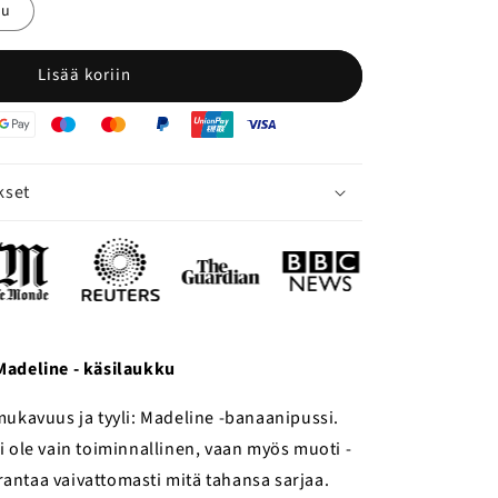
ku
Lisää koriin
kset
Madeline - käsilaukku
mukavuus ja tyyli: Madeline -banaanipussi.
 ole vain toiminnallinen, vaan myös muoti -
arantaa vaivattomasti mitä tahansa sarjaa.