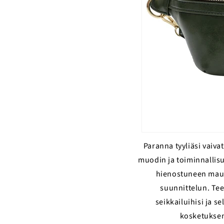
Paranna tyyliäsi vaiv
muodin ja toiminnallisu
hienostuneen maun
suunnittelun. Tee
seikkailuihisi ja s
kosketuksen,