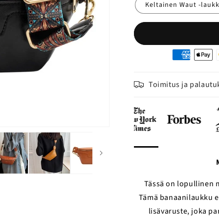
Keltainen Waut -lauk
Moyens
de
paiement
Toimitus ja palautu
Tässä on lopullinen 
Tämä banaanilaukku ei
lisävaruste, joka p