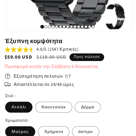
Έξυπνη κομψότητα
4.8/5 (1547 Κριτικές)
Τιμή
$59.00 USD
Κανονική
$118.00 USD
Προς πώληση
πώλησης
τιμή
Προσφορά αυτήν την
Σάββατο
8
Αύγουστος
Εξυπηρέτηση πελατών 7/7
Αποστέλλεται σε 24/48 ώρες
Στυλ :
Ατσάλι
Καουτσούκ
Δέρμα
Χρωματιστά :
Μαύρος
Χρήματα
άσπρο