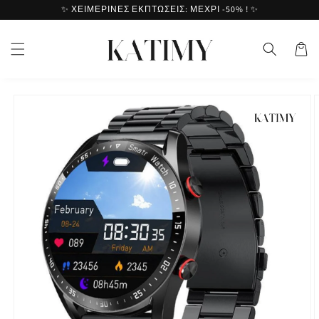
Μετάβαση
✨ ΧΕΙΜΕΡΙΝΕΣ ΕΚΠΤΩΣΕΙΣ: ΜΕΧΡΙ -50% ! ✨
στο
περιεχόμενο
Καλάθι
Μετάβαση
στις
πληροφορίες
προϊόντος