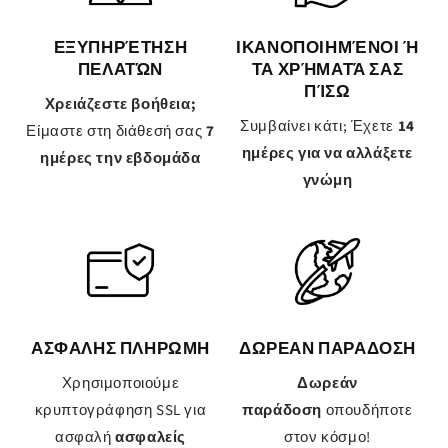
ΕΞΥΠΗΡΈΤΗΣΗ
ΙΚΑΝΟΠΟΙΗΜΈΝΟΙ Ή
ΠΕΛΑΤΏΝ
ΤΑ ΧΡΉΜΑΤΆ ΣΑΣ
ΠΊΣΩ
Χρειάζεστε βοήθεια;
Συμβαίνει κάτι; Έχετε
14
Είμαστε στη διάθεσή σας
7
ημέρες για να αλλάξετε
ημέρες την εβδομάδα
γνώμη
ΑΣΦΑΛΗΣ ΠΛΗΡΩΜΗ
ΔΩΡΕΑΝ ΠΑΡΑΔΟΣΗ
Χρησιμοποιούμε
Δωρεάν
κρυπτογράφηση SSL για
παράδοση
οπουδήποτε
ασφαλή
ασφαλείς
στον κόσμο!