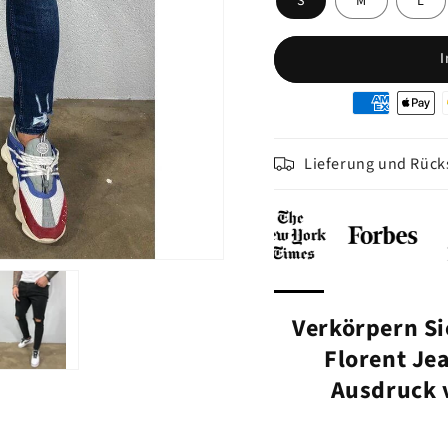
S
M
L
I
Moyens
de
paiement
Lieferung und Rüc
Verkörpern Si
Florent Je
Ausdruck 