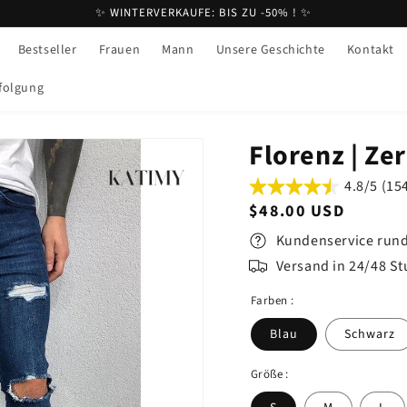
✨ WINTERVERKAUFE: BIS ZU -50% ! ✨
Bestseller
Frauen
Mann
Unsere Geschichte
Kontakt
folgung
Florenz | Ze
4.8/5 (1
Normaler
$48.00 USD
Preis
Kundenservice rund
Versand in 24/48 S
Farben :
Blau
Schwarz
Größe :