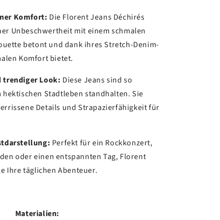
rner Komfort:
Die Florent Jeans Déchirés
ner Unbeschwertheit mit einem schmalen
lhouette betont und dank ihres Stretch-Denim-
malen Komfort bietet.
d trendiger Look:
Diese Jeans sind so
m hektischen Stadtleben standhalten. Sie
errissene Details und Strapazierfähigkeit für
.
stdarstellung:
Perfekt für ein Rockkonzert,
nden oder einen entspannten Tag, Florent
le Ihre täglichen Abenteuer.
Materialien: