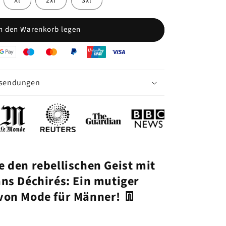
Xl
2xl
3xl
n den Warenkorb legen
ksendungen
e den rebellischen Geist mit
ans Déchirés: Ein mutiger
von Mode für Männer! 👖