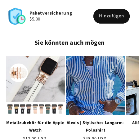
Paketversicherung
Hinzufügen
$5.00
Sie könnten auch mögen
Metallzubehör für die Apple
Alexis | Stylisches Langarm-
Ali
Watch
Poloshirt
Normaler
$12.00 USD
Normaler
$48.00 USD