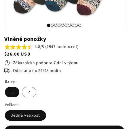
Vlněné ponožky
4.8/5 (1547 hodnocení)
Běžná
$26.00 USD
cena
Zákaznická podpora 7 dní v týdnu
Odesláno do 24/48 hodin
Barvy :
1
2
Velikost :
Jedna velikost