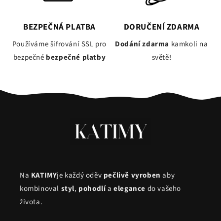
BEZPEČNÁ PLATBA
DORUČENÍ ZDARMA
Používáme šifrování SSL pro
Dodání zdarma
kamkoli na
bezpečné
bezpečné platby
světě!
Na
KATIMY
je každý oděv
pečlivě vyroben
aby
kombinoval
styl
,
pohodlí
a
elegance
do vašeho
života.