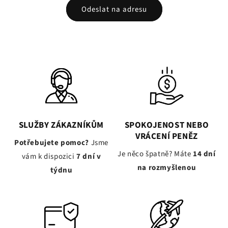
Odeslat na adresu
SLUŽBY ZÁKAZNÍKŮM
SPOKOJENOST NEBO
VRÁCENÍ PENĚZ
Potřebujete pomoc?
Jsme
Je něco špatně? Máte
14 dní
vám k dispozici
7 dní v
na rozmyšlenou
týdnu