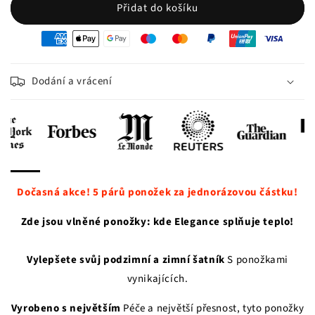
Přidat do košíku
oyens
e
iement
Dodání a vrácení
Dočasná akce! 5 párů ponožek za jednorázovou částku!
Zde jsou vlněné ponožky: kde Elegance splňuje teplo!
Vylepšete svůj podzimní a zimní šatník
S ponožkami
vynikajících.
Vyrobeno s největším
Péče a největší přesnost, tyto ponožky