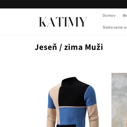
Prejsť
na
obsah
Domov
Be
Sledovanie 
Jeseň / zima Muži