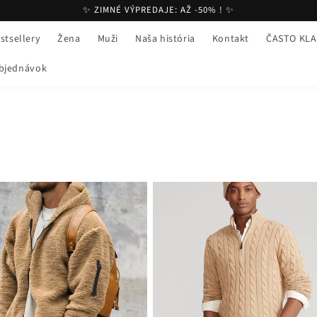
✨ ZIMNÉ VÝPREDAJE: AŽ -50% ! ✨
stsellery
Žena
Muži
Naša história
Kontakt
ČASTO KLA
objednávok