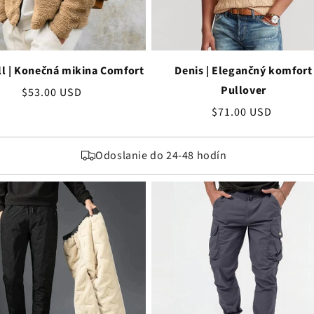
ll | Konečná mikina Comfort
Denis | Elegančný komfort
Pullover
Bežná
$53.00 USD
cena
Bežná
$71.00 USD
cena
Odoslanie do 24-48 hodín