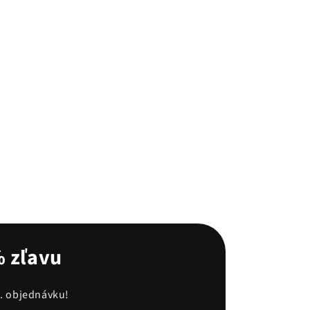
% zľavu
1. objednávku!