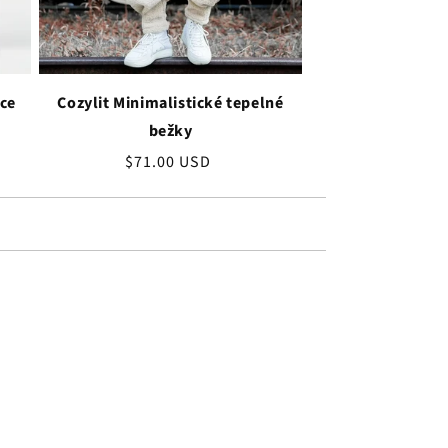
ce
Cozylit Minimalistické tepelné
bežky
Bežná
$71.00 USD
cena