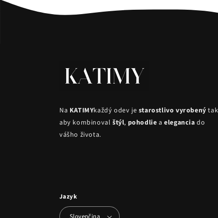
Na
KATIMY
každý odev je
starostlivo vyrobený
tak
aby kombinoval
štýl
,
pohodlie
a
elegancia
do
vášho života.
Jazyk
Slovenčina