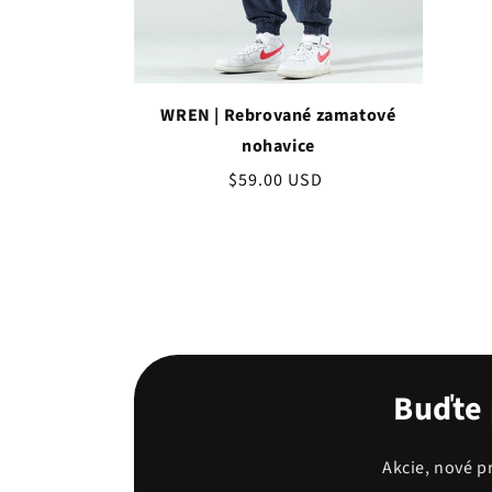
WREN | Rebrované zamatové
nohavice
Bežná
$59.00 USD
cena
Buďte 
Akcie, nové p