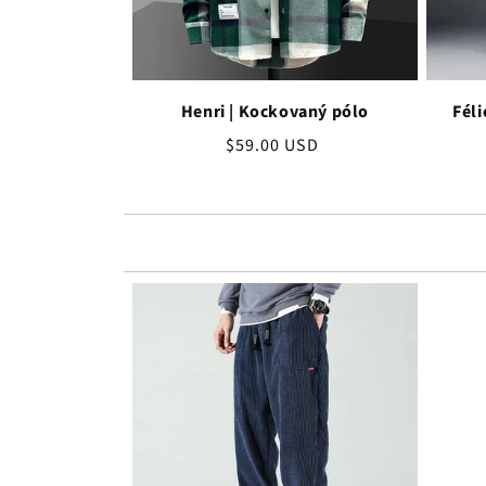
Henri | Kockovaný pólo
Féli
Bežná
$59.00 USD
cena