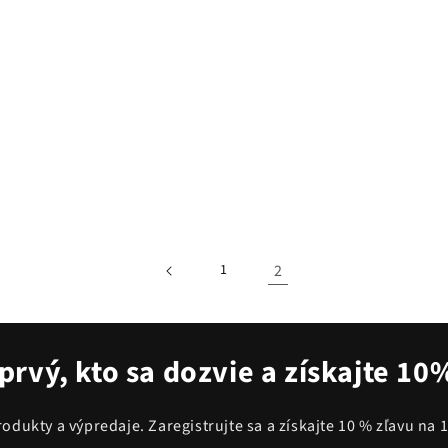
2
1
prvý, kto sa dozvie a získajte 10
rodukty a výpredaje. Zaregistrujte sa a získajte 10 % zľavu na 