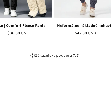
ce | Comfort Fleece Pants
Neformálne nákladné nohavi
Bežná
$36.00 USD
Bežná
$42.00 USD
cena
cena
Zákaznícka podpora 7/7