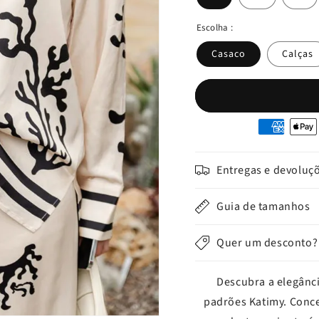
Escolha :
Casaco
Calças
Moyens
de
paiement
Entregas e devoluç
Guia de tamanhos
Quer um desconto?
Descubra a elegânc
padrões Katimy. Conce