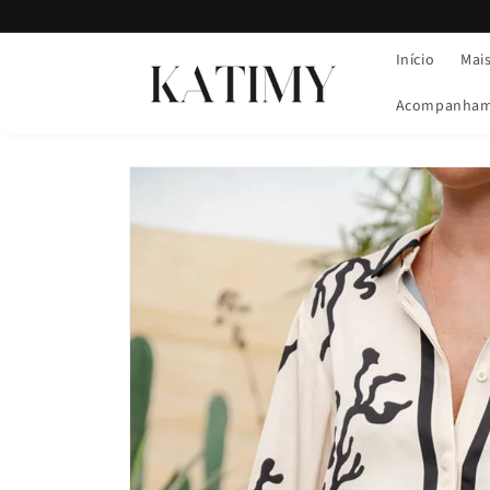
Saltar
para o
conteúdo
Início
Mai
Acompanham
Saltar para
a
informação
do produto