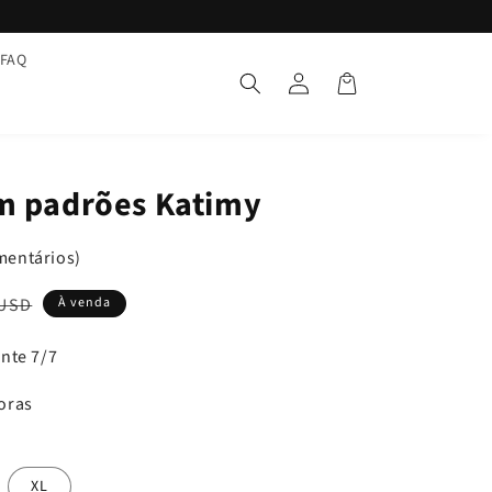
FAQ
Ligação
Cesto
m padrões Katimy
mentários)
 USD
À venda
l
nte 7/7
oras
XL