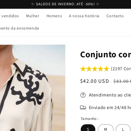
✨ SALDOS DE INVERNO: ATÉ -50%! ✨
s vendidos
Mulher
Homens
A nossa história
Contacto
ento da encomenda
Conjunto co
(2197 Co
Preço
$42.00 USD
Preço
$83.00
de
norma
Atendimento ao clie
venda
Enviado em 24/48 h
Tamanho :
S
M
L