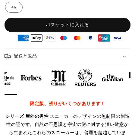
46
バスケットに入れる
oyens
e
iement
配送と返品
限定版、残りがいくつかあります！
シリーズ
屋外の男性
スニーカーのデザインの無制限の創造
性の証です。自然の不思議と宇宙の謎に対する深い敬意か
ら生まれたこれらのスニーカーは、普通を超越していま