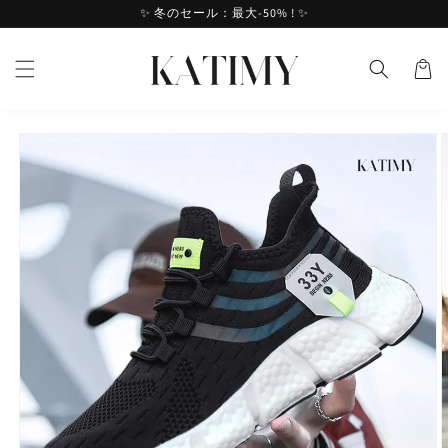
ンツへ
✨ 冬のセール：最大-50% ! ✨
バ
スキッ
ス
プ
ケ
ッ
ト
製品情
報へス
キップ