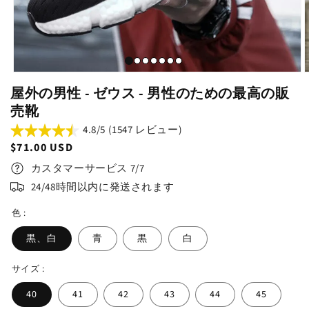
屋外の男性 - ゼウス - 男性のための最高の販
売靴
4.8/5 (1547 レビュー)
通
$71.00 USD
常
カスタマーサービス 7/7
価
24/48時間以内に発送されます
格
色 :
黒、白
青
黒
白
サイズ :
40
41
42
43
44
45