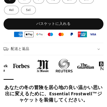
4xl
5xl
バスケットに入れる
oyens
e
iement
配送と返品
あなたの冬の冒険を居心地の良い温かい思い
出に変えるために、Essential Frostwell™ジ
ャケットを装備してください。