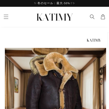
ンツへ
✨ 冬のセール：最大-50% ! ✨
バ
スキッ
ス
プ
ケ
ッ
ト
製品情
報へス
キップ