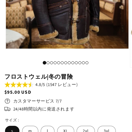
フロストウェル|冬の冒険
4.8/5 (1547 レビュー)
通
$95.00 USD
常
カスタマーサービス 7/7
価
24/48時間以内に発送されます
格
サイズ :
s
m
l
XL
2xl
3xl