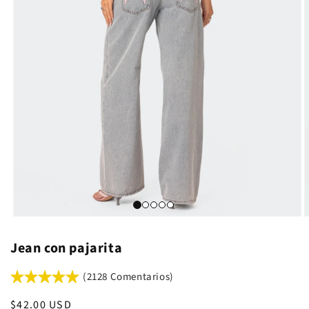
Jean con pajarita
(2128 Comentarios)
Precio
$42.00 USD