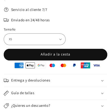
normal
Servicio al cliente 7/7
Enviado en 24/48 horas
Tamaño
Añadir a la cesta
oyens
e
iement
Entrega y devoluciones
Guía de tallas
¿Quieres un descuento?