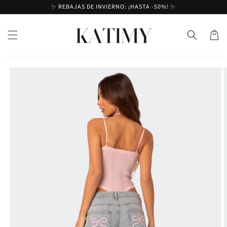
Ir al
✨ REBAJAS DE INVIERNO: ¡HASTA -50%! ✨
contenido
Cesta
Ir a la
información
del
producto