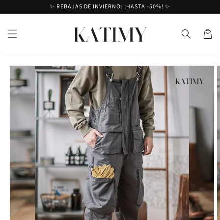
Ir al
✨ REBAJAS DE INVIERNO: ¡HASTA -50%! ✨
contenido
Cesta
Ir a la
información
del
producto