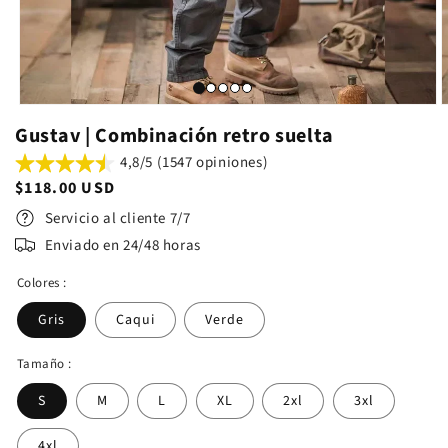
Gustav | Combinación retro suelta
4,8/5 (1547 opiniones)
Precio
$118.00 USD
normal
Servicio al cliente 7/7
Enviado en 24/48 horas
Colores :
Gris
Caqui
Verde
Tamaño :
S
M
L
XL
2xl
3xl
4xl